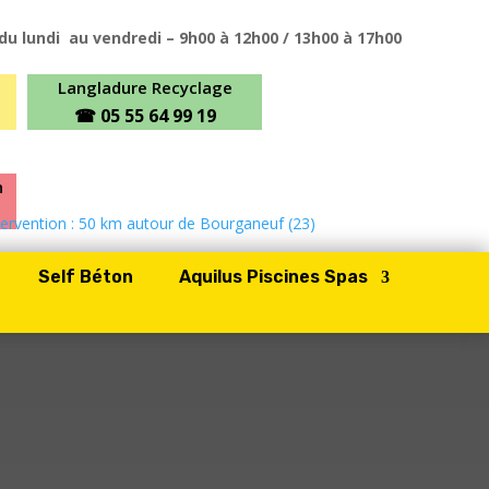
du lundi au vendredi – 9h00 à 12h00 / 13h00 à 17h00
Langladure Recyclage
☎
05 55 64 99 19
n
tervention : 50 km autour de Bourganeuf (23)
Self Béton
Aquilus Piscines Spas