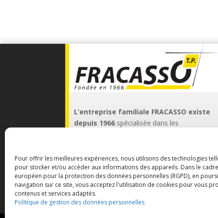
L’entreprise familiale FRACASSO existe
depuis 1966
spécialisée dans les
terrassements et assainissement.
Basée à Bourganeuf
notre rayon
Pour offrir les meilleures expériences, nous utilisons des technologies tel
d’intervention s’étend aux départements
pour stocker et/ou accéder aux informations des appareils. Dans le cadr
limitrophes avec un cœur d’action sur le
européen pour la protection des données personnelles (RGPD), en poursu
navigation sur ce site, vous acceptez l'utilisation de cookies pour vous p
secteur de la communauté de communes
contenus et services adaptés.
de Creuse Sud Ouest.
Politique de gestion des données personnelles