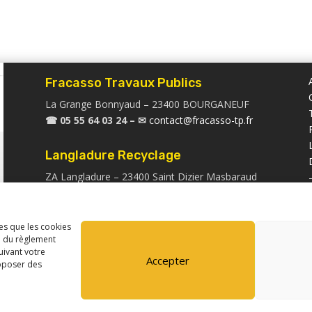
Fracasso Travaux Publics
La Grange Bonnyaud – 23400 BOURGANEUF
☎
05 55 64 03 24 –
✉
contact@fracasso-tp.fr
Langladure Recyclage
ZA Langladure – 23400 Saint Dizier Masbaraud
☎
05 55 64 99 19 –
✉
langladurerecyclage@fracasso-tp.com
les que les cookies
e du règlement
Fracasso Service Location
ivant votre
Accepter
ZA Langladure – 23400 Saint Dizier Masbaraud
roposer des
☎
06 80 56 44 37 –
✉
location@fracasso-
tp.com