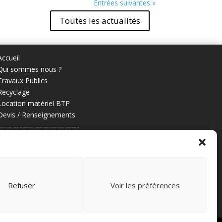
Entrées suivantes »
Toutes les actualités
Accueil
Qui sommes nous ?
Travaux Publics
Recyclage
Location matériel BTP
Devis / Renseignements
———————————
Mentions légales
Gestion des données personnelles
Retrouvez-nous sur
Refuser
Voir les préférences